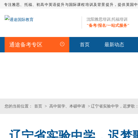
专注雅思、托福、初高中英语提升与国际课程培训及背景提升，提供英国
沈阳雅思培训,托福培训
"备考/报名/一站式服务"
通途备考专区
首页
最新动态
留学资讯
>>沈阳专业雅思_托福_SAT_留
您的当前位置：
首页
>
高中留学、本硕申请
> 辽宁省实验中学，迟梦歌
辽宁省实验中学，迟梦
雅思短期班
托