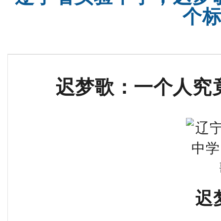
个
迟梦歌：一个人究
迟