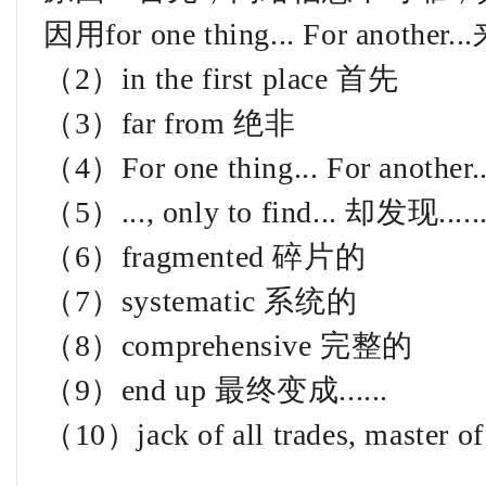
因用for one thing... For anothe
（2）in the first place 首先
（3）far from 绝非
（4）For one thing... For anothe
（5）..., only to find... 却发现.....
（6）fragmented 碎片的
（7）systematic 系统的
（8）comprehensive 完整的
（9）end up 最终变成......
（10）jack of all trades, ma