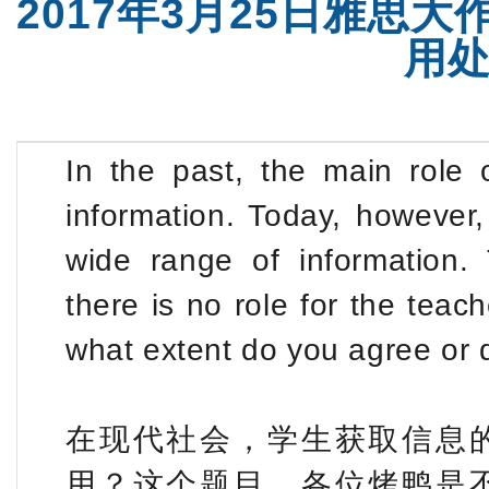
2017年3月25日雅思
用
In the past, the main role 
information. Today, however
wide range of information.
there is no role for the teac
what extent do you agree or 
在现代社会，学生获取信息
用？这个题目，各位烤鸭是