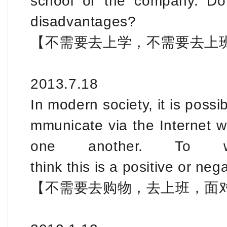
school or the company. Do
disadvantages?
【不需要去上学，不需要去上
2013.7.18
In modern society, it is poss
mmunicate via the Internet wi
one another. To 
think this is a positive or ne
【不需要去购物，去上班，面