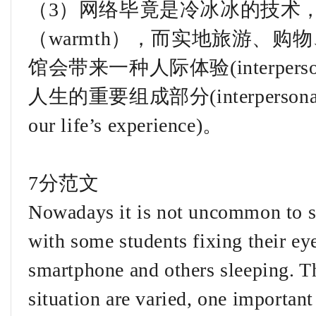
（3）网络毕竟是冷冰冰的技术
（warmth），而实地旅游、
馆会带来一种人际体验(interperso
人生的重要组成部分(interpersonal cont
our life’s experience)。
7分范文
Nowadays it is not uncommon to se
with some students fixing their eye
smartphone and others sleeping. Th
situation are varied, one important