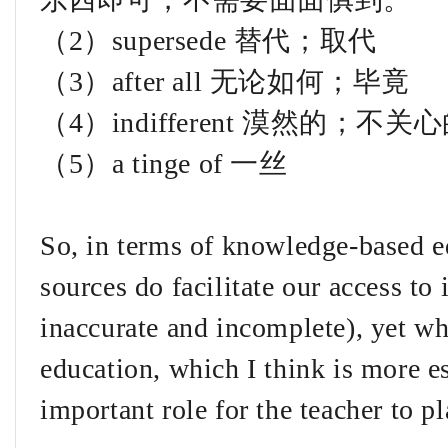
（2）supersede 替代；取代
（3）after all 无论如何；毕竟
（4）indifferent 漠然的；不关
（5）a tinge of 一丝
So, in terms of knowledge-based ed
sources do facilitate our access t
inaccurate and incomplete), yet w
education, which I think is more es
important role for the teacher to pl