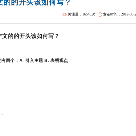
文的的开头该如何写？
雅思集训课程
托福火箭班
关注量：16545次
发布时间：2019-08-27 
作文的的开头该如何写？
的有两个：
A. 引入主题
B. 表明观点
..