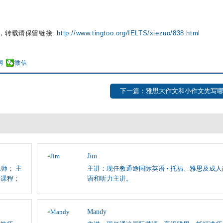
，转载请保留链接:
http://www.tingtoo.org/IELTS/xiezuo/838.html
网
微信
下一篇：雅思大作文和小作文先写
Jim
师； 主
主讲：现任教通途国际英语 • 托福、雅思及成
学课程；
语和听力主讲。
Mandy