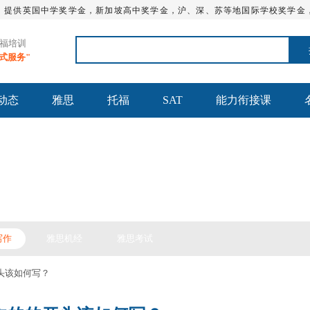
，提供英国中学奖学金，新加坡高中奖学金，沪、深、苏等地国际学校奖学金
托福培训
站式服务"
动态
雅思
托福
SAT
能力衔接课
思备考
写作
雅思机经
雅思考试
头该如何写？