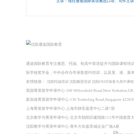
主讲：现任通途国际英语雅思口语、写作主讲
通途国际教育专注雅思、托福、初高中英语提升与国际课程培
际学校奖学金，中外合作办学录取签约培训，以及英、港、新
友情链接：
沈阳托福培训
沈阳雅思培训
沈阳OSSD加拿大高中课
英国菁英留学申请中心:100 Willowfield Road,West Yorkshire,UK
新加坡菁英留学申请中心:130 Tembeling Road,Singapore 42363
上海菁英留学申请中心:上海市静安嘉里中心二座7层
北京教学与菁英申请中心:北京市朝阳区建国路112号中国惠普
沈阳教学与菁英申请中心:青年大街嘉里城企业广场A座