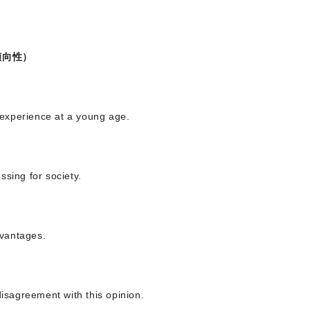
倾向性）
experience at a young age.
ssing for society.
dvantages.
disagreement with this opinion.