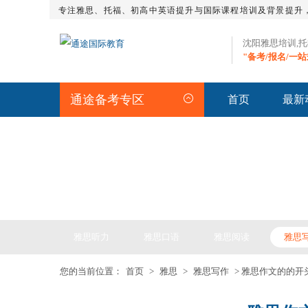
专注雅思、托福、初高中英语提升与国际课程培训及背景提升
沈阳雅思培训,
"备考/报名/一
通途备考专区
首页
最新
IELTS ARTICLE >> 雅
雅思听力
雅思口语
雅思阅读
雅思
您的当前位置：
首页
>
雅思
>
雅思写作
> 雅思作文的的开