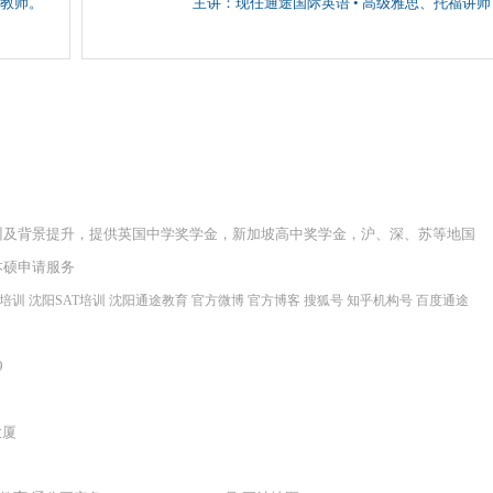
教师。
主讲：现任通途国际英语 • 高级雅思、托福讲师
训及背景提升，提供英国中学奖学金，新加坡高中奖学金，沪、深、苏等地国
本硕申请服务
程培训
沈阳SAT培训
沈阳通途教育
官方微博
官方博客
搜狐号
知乎机构号
百度通途
9
大厦