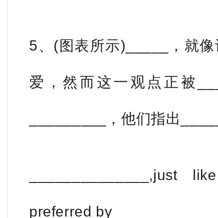
5、(图表所示)_____，就
爱，然而这一观点正被___
_________，他们指出_____
______________,just li
preferred by ____________