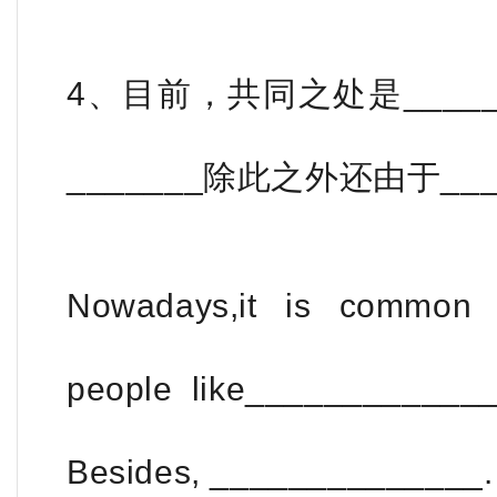
4、目前，共同之处是______
_______除此之外还由于___
Nowadays,it is common
people like____________
Besides, ______________.