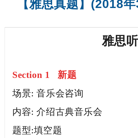
【雅思真题】(2018
托福全程班【美国方向】
SAT基础班
雅思
Section 1 新题
场景: 音乐会咨询
内容: 介绍古典音乐会
题型:填空题