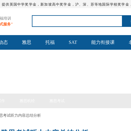
，提供英国中学奖学金，新加坡高中奖学金，沪、深、苏等地国际学校奖学金
托福培训
站式服务"
动态
雅思
托福
SAT
能力衔接课
思备考
写作
雅思机经
雅思考试
日雅思考试听力内容总结分析