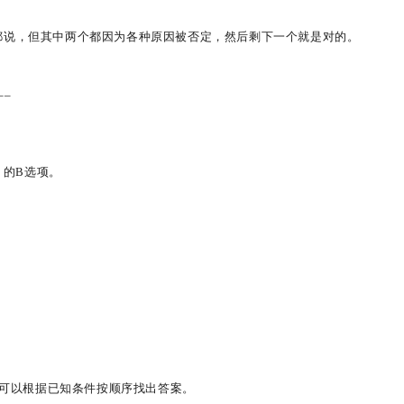
都说，但其中两个都因为各种原因被否定，然后剩下一个就是对的。
___
-39 的B选项。
生可以根据已知条件按顺序找出答案。