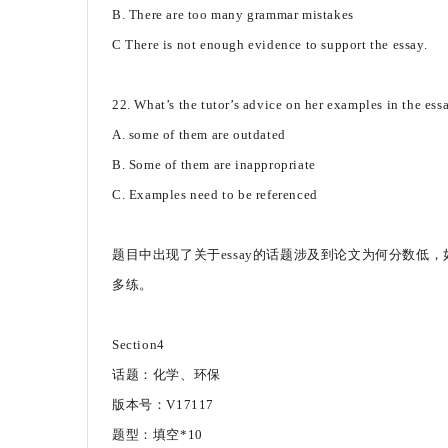
B. There are too many grammar mistakes
C There is not enough evidence to support the essay.
22. What’s the tutor’s advice on her examples in the ess
A. some of them are outdated
B. Some of them are inappropriate
C. Examples need to be referenced
题目中出现了关于essay的话题涉及到论文为何分数
多练。
Section4
话题：化学、环保
版本号：V17117
题型：填空*10