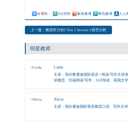
分享到：
QQ空间
新浪微博
腾讯微博
人人
上一篇：雅思听力剑5 Test 1 Section 1填空分析
明星教师
Linda
主讲：现任教通途国际英语 • 阅读/写作主讲老
讲雅思、托福阅读/写作，SAT阅读、英国文
Alicia
主讲：现任通途国际英语雅思口语、写作主讲