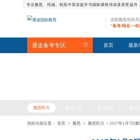
专注雅思、托福、初高中英语提升与国际课程培训及背景提升
沈阳雅思培训,
"备考/报名/一
通途备考专区
首页
最新
IELTS ARTICLE >> 雅
雅思听力
雅思口语
雅思阅读
雅思
您的当前位置：
首页
>
雅思
>
雅思听力
> 2017年1月7