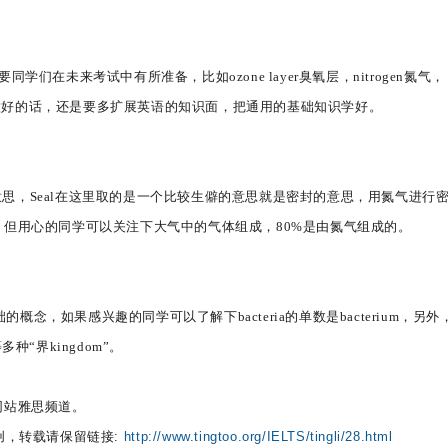
在未来考试中有所准备，比如ozone layer臭氧层，nitrogen氮气，
以想做好的话，还是要多扩展英语的知识面，把通用的基础知识学好。
的意思，Seal在这里取的是一个比较生僻的意思就是密封的意思，用氮气进行
但用心的同学可以关注下大气中的气体组成，80%是由氮气组成的。
基础的概念，如果感兴趣的同学可以了解下bacteria的单数是bacterium，另
等多种“界kingdom”。
网站雅思频道。
创，转载请保留链接:
http://www.tingtoo.org/IELTS/tingli/28.html