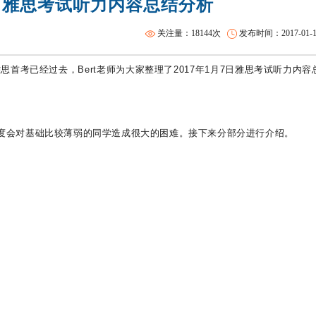
7日雅思考试听力内容总结分析
雅思全程班
沈阳SAT一对一
关注量：18144次
发布时间：2017-01-19 
思首考已经过去，Bert老师为大家整理了2017年1月7日雅思考试听力内容
讲难度会对基础比较薄弱的同学造成很大的困难。接下来分部分进行介绍。
s）