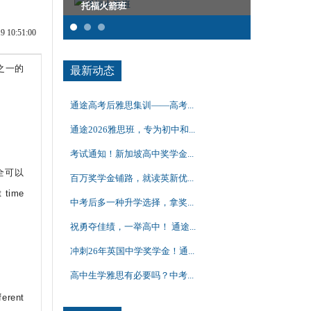
托福火箭班
雅思集训课
10:51:00
之一的
最新动态
通途高考后雅思集训——高考...
通途2026雅思班，专为初中和...
考试通知！新加坡高中奖学金...
全可以
百万奖学金铺路，就读英新优...
t time
中考后多一种升学选择，拿奖...
祝勇夺佳绩，一举高中！ 通途...
冲刺26年英国中学奖学金！通...
高中生学雅思有必要吗？中考...
erent