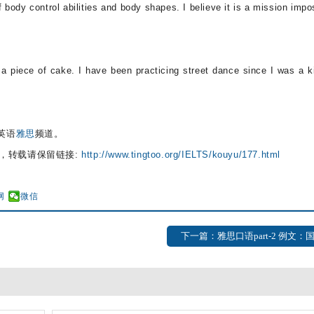
f body control abilities and body shapes. I believe it is a mission impo
of cake. I have been practicing street dance since I was a ki
英语
雅思
频道。
，转载请保留链接:
http://www.tingtoo.org/IELTS/kouyu/177.html
网
微信
下一篇：雅思口语part-2 例文：