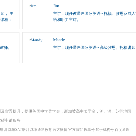
Jim
师； 主
主讲：现任教通途国际英语 • 托福、雅思及成
学课程；
语和听力主讲。
Mandy
教师。
主讲：现任通途国际英语 • 高级雅思、托福讲师
训及背景提升，提供英国中学奖学金，新加坡高中奖学金，沪、深、苏等地国
本硕申请服务
程培训
沈阳SAT培训
沈阳通途教育
官方微博
官方博客
搜狐号
知乎机构号
百度通途