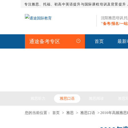
专注雅思、托福、初高中英语提升与国际课程培训及背景提升
沈阳雅思培训,
"备考/报名/一
通途备考专区
首页
最新
IELTS ARTICLE >> 雅
雅思听力
雅思口语
雅思阅读
雅思
您的当前位置：
首页
>
雅思
>
雅思口语
> 2016年高频雅思