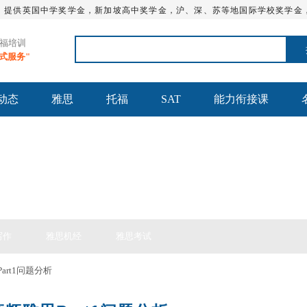
，提供英国中学奖学金，新加坡高中奖学金，沪、深、苏等地国际学校奖学金
托福培训
站式服务"
动态
雅思
托福
SAT
能力衔接课
思备考
写作
雅思机经
雅思考试
Part1问题分析