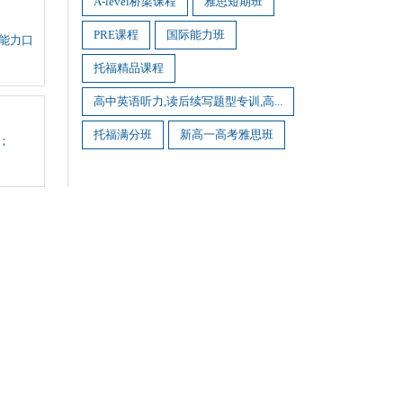
A-level桥梁课程
雅思短期班
PRE课程
国际能力班
人能力口
托福精品课程
高中英语听力,读后续写题型专训,高...
托福满分班
新高一高考雅思班
；