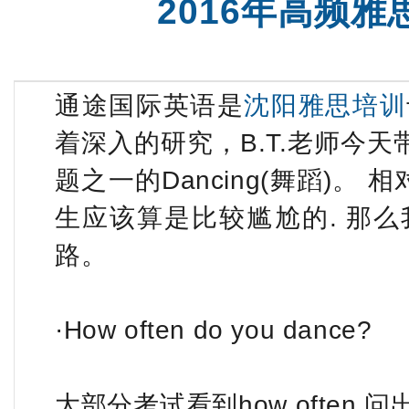
2016年高频雅
托福全程班【日本方向】
SAT强化班
通途国际英语是
沈阳雅思培训
着深入的研究，B.T.老师今天带
题之一的Dancing(舞蹈)。
生应该算是比较尴尬的. 那
路。
·How often do you dance?
大部分考试看到how often