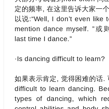
定的频率, 在这里告诉大家一个
以说:“Well, I don’t even like 
mention dance myself. ”或则”S
last time I dance.”
·Is dancing difficult to learn?
如果表示肯定, 觉得困难的话. 可以说: “W
difficult to learn dancing. B
types of dancing, which req
control abilities and body sh