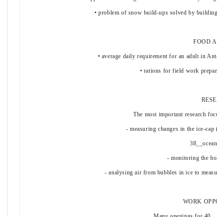
• problem of snow build-ups solved by building
FOOD A
• average daily requirement for an adult in An
• rations for field work prepa
RES
The most important research foc
- measuring changes in the ice-cap 
38__ocean
- monitoring the ho
- analysing air from bubbles in ice to mea
WORK OPP
Many openings for 40__