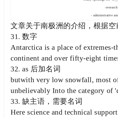
-research
- administrative an
文章关于南极洲的介绍，根据空
31. 数字
Antarctica is a place of extremes-t
continent and over fifty-eight time
32. as 后加名词
butwith very low snowfall, most of 
unbelievably Into the category of 'd
33. 缺主语，需要名词
Here science and technical support