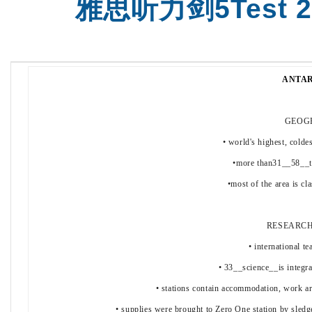
雅思听力剑5Test 2
托福火箭班
托福全程班
ANTA
GEOG
• world's highest, colde
•more than31__58__t
•most of the area is cl
RESEARCH
• international t
• 33__science__is integra
• stations contain accommodation, work ar
• supplies were brought to Zero One station by sled