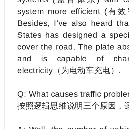
system more efficient (
Besides, I’ve also heard th
States has designed a speci
cover the road. The plate
and is capable of char
electricity（为电动车充电）.
Q: What causes traffic probl
按照逻辑思维说明三个原因，