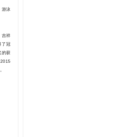
、游泳
，吉祥
得了冠
奖的获
015
者。