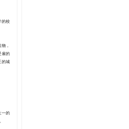
学的校
筑物，
受雇的
正的城
。
。大一的
近。