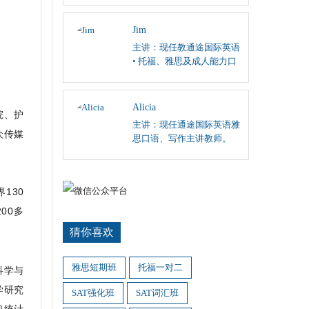
阅读、英国文学课程；
Jim
主讲：现任教通途国际英语
• 托福、雅思及成人能力口
语和听力主讲。
Alicia
院、护
主讲：现任通途国际英语雅
众传媒
思口语、写作主讲教师。
130
00多
猜你喜欢
雅思短期班
托福一对二
科学与
学研究
SAT强化班
SAT词汇班