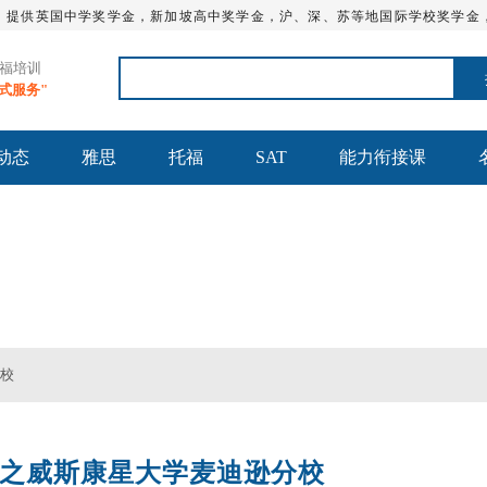
，提供英国中学奖学金，新加坡高中奖学金，沪、深、苏等地国际学校奖学金
托福培训
站式服务"
动态
雅思
托福
SAT
能力衔接课
AT_留学英语培训学校 - 通途国际英语★官网
分校
之威斯康星大学麦迪逊分校
沈阳SAT一对一
托福培训课