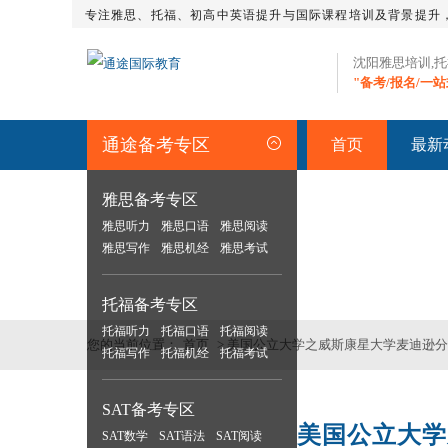
专注雅思、托福、初高中英语提升与国际课程培训及背景提升
沈阳雅思培训,
"备考/报名/一
通途备考专区
首页
最新
雅思备考专区
雅思听力
雅思口语
雅思阅读
留学资讯
>>沈阳专业雅思_托福_S
雅思写作
雅思机经
雅思考试
托福备考专区
托福听力
托福口语
托福阅读
您的当前位置：
首页
> 美国公立大学之威斯康星大学麦迪逊
托福写作
托福机经
托福考试
SAT备考专区
美国公立大学
SAT数学
SAT语法
托福一对二
SAT阅读