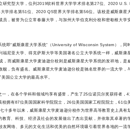
型大学，位列2019软科世界大学学术排名第27位、2020 U.S. N
大学排名第51位、2020 QS世界大学排名第56位。该校是威斯康星
成员，被誉为公立常春藤大学，与加州大学伯克利分校和密歇根大学
星大学系统”（University of Wisconsin System），
利福尼亚大学、得克萨斯大学等美国著名公立大学系统一样，威斯康
组成，而威斯康星大学麦迪逊分校则是威斯康星大学系统的发祥地，是
旗舰，负有盛名。威斯康星大学麦迪逊分校是驰名世界的一流大学，
了美国公立大学的最高水平。
一，在各个学科和领域均享有盛誉，产生了25位诺贝尔奖获得者，4
该校拥有87位美国国家科学院院士，26位美国国家工程院院士，61位
百七十多年以来，威斯康星大学麦迪逊分校作为世界高等教育史上具有
界的教育、科技、经济及社会的发展做出了杰出贡献，并依靠其卓著的
校友网络、多元的文化生活和优美的自然环境吸引着世界各地的一流