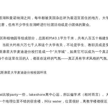
塔湖和曼诺纳湖之间，每年都被美国杂志评为最适宜居住的地方。大
竞赛，也有不少学生在湖畔进行社团活动或是小团体的聚会。
护区和植物园等组成部分，总面积约43.1平方千米，共有八百五十栋建
。当前大约有六万七千人和这个大学有关，不论是学生、教职员或是
斯康星大学麦迪逊分校打造成一个“大学城”，如果它可以成为一个真
每个在这里生活的人，都喜欢这样的气氛——真正具有学术风格的气氛
east比较party一些，lakeshore离中心远，所以偏学术（相对而言）
re有一个地理位置不错的宿舍楼，叫liz water，位置很好，离教学楼都很