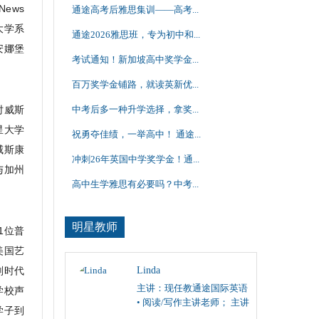
ews
通途高考后雅思集训——高考...
大学系
通途2026雅思班，专为初中和...
安娜堡
考试通知！新加坡高中奖学金...
百万奖学金铺路，就读英新优...
同时威斯
中考后多一种升学选择，拿奖...
星大学
祝勇夺佳绩，一举高中！ 通途...
威斯康
冲刺26年英国中学奖学金！通...
与加州
高中生学雅思有必要吗？中考...
明星教师
1位普
美国艺
划时代
Linda
主讲：现任教通途国际英语
学校声
• 阅读/写作主讲老师； 主讲
学子到
雅思、托福阅读/写作，SAT