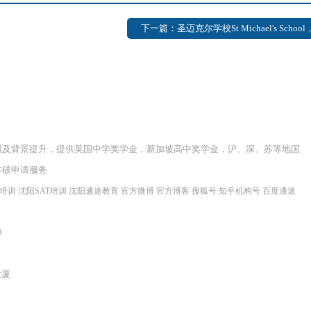
下一篇：圣迈克尔学校St Michael's School，
训及背景提升，提供英国中学奖学金，新加坡高中奖学金，沪、深、苏等地国
本硕申请服务
程培训
沈阳SAT培训
沈阳通途教育
官方微博
官方博客
搜狐号
知乎机构号
百度通途
9
大厦