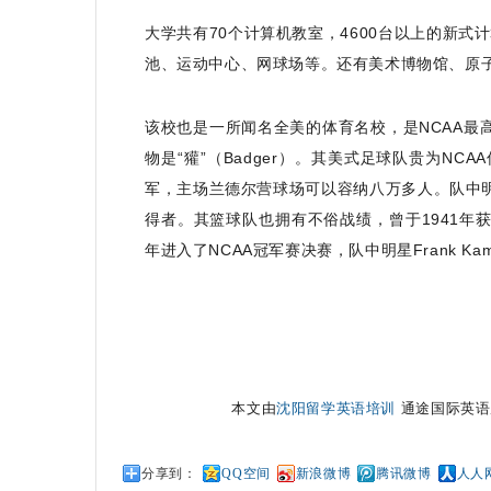
大学共有70个计算机教室，4600台以上的新
池、运动中心、网球场等。还有美术博物馆、原子
该校也是一所闻名全美的体育名校，是NCAA最
物是“獾”（Badger）。其美式足球队贵为NCA
军，主场兰德尔营球场可以容纳八万多人。队中明星
得者。其篮球队也拥有不俗战绩，曾于1941年获得
年进入了NCAA冠军赛决赛，队中明星Frank 
本文由
沈阳留学英语培训
通途国际英语原创，转
分享到：
QQ空间
新浪微博
腾讯微博
人人