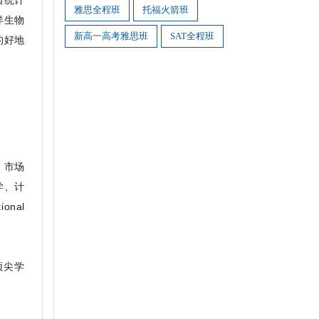
口统计
雅思全程班
托福火箭班
洋生物
新高一高考雅思班
SAT全程班
的好地
、市场
学、计
nal
顶尖学