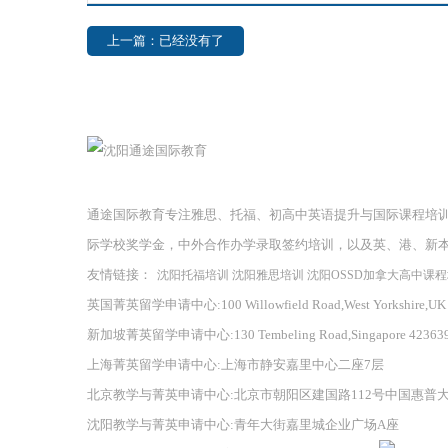
上一篇：已经没有了
通途国际教育专注雅思、托福、初高中英语提升与国际课程培
际学校奖学金，中外合作办学录取签约培训，以及英、港、新
友情链接：
沈阳托福培训
沈阳雅思培训
沈阳OSSD加拿大高中课
英国菁英留学申请中心:100 Willowfield Road,West Yorkshire,UK
新加坡菁英留学申请中心:130 Tembeling Road,Singapore 42363
上海菁英留学申请中心:上海市静安嘉里中心二座7层
北京教学与菁英申请中心:北京市朝阳区建国路112号中国惠普
沈阳教学与菁英申请中心:青年大街嘉里城企业广场A座