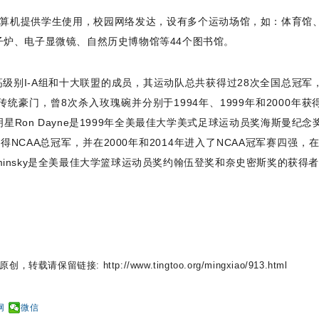
式计算机提供学生使用，校园网络发达，设有多个运动场馆，如：体育馆
炉、电子显微镜、自然历史博物馆等44个图书馆。
高级别I-A组和十大联盟的成员，其运动队总共获得过28次全国总冠军
A传统豪门，曾8次杀入玫瑰碗并分别于1994年、1999年和2000年获
Ron Dayne是1999年全美最佳大学美式足球运动员奖海斯曼纪念
NCAA总冠军，并在2000年和2014年进入了NCAA冠军赛四强，在2
Kaminsky是全美最佳大学篮球运动员奖约翰伍登奖和奈史密斯奖的获得
载请保留链接: http://www.tingtoo.org/mingxiao/913.html
网
微信