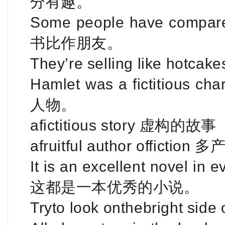
分有趣。
Some people have compar
书比作朋友。
They’re selling like ho
Hamlet was a fictitio
人物。
afictitious story 虚构的故事
afruitful author officti
It is an excellent nove
这都是一本优秀的小说。
Tryto look onthebright 