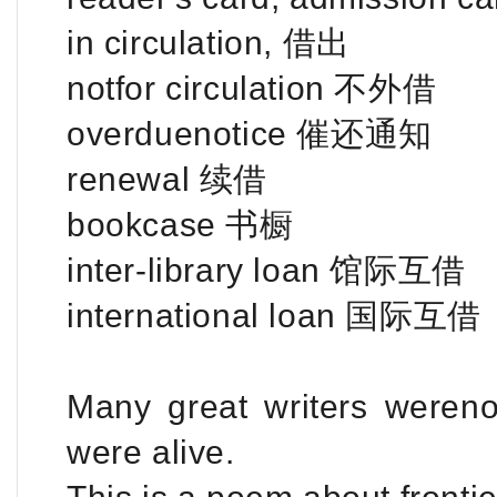
in circulation, 借出
notfor circulation 不外借
overduenotice 催还通知
renewal 续借
bookcase 书橱
inter-library loan 馆际互借
international loan 国际互借
Many great writers werenot
were alive.