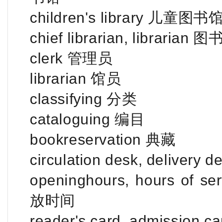
children's library 儿童图书
chief librarian, librarian
clerk 管理员
librarian 馆员
classifying 分类
cataloguing 编目
bookreservation 典藏
circulation desk, delivery
openinghours, hours of ser
放时间
reader's card, admission