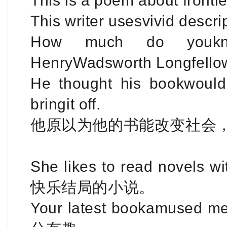
This is a poem about frontier
This writer usesvivid descrip
How much do youkn
HenryWadsworth Longfello
He thought his bookwould 
bringit off.
他原以为他的书能改变社会
She likes to read novel
快乐结局的小说。
Your latest bookamus