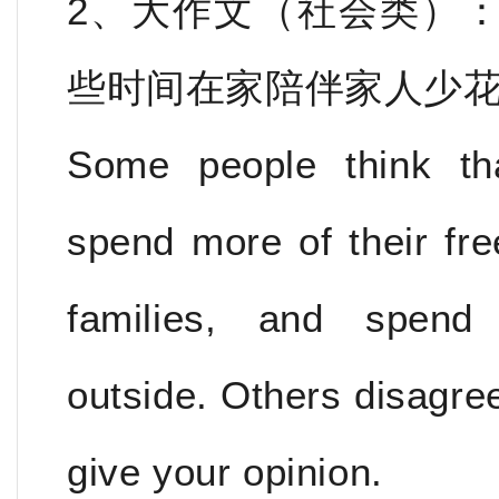
2、大作文（社会类）
些时间在家陪伴家人少
Some people think th
spend more of their fre
families, and spend 
outside. Others disagre
give your opinion.