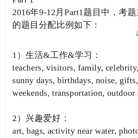
2016年9-12月Part1题目
的题目分配比例如下：
1）生活&工作&学习：
teachers, visitors, family, celebrit
sunny days, birthdays, noise, gifts
weekends, transportation, outdoor 
2）兴趣爱好：
art, bags, activity near water, phot