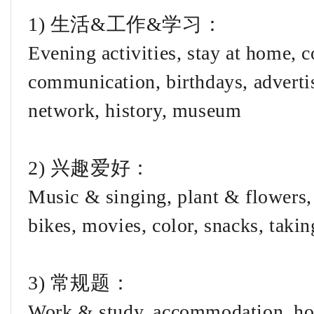
1) 生活&工作&学习：
Evening activities, stay at home, c
communication, birthdays, advertis
network, history, museum
2) 兴趣爱好：
Music & singing, plant & flowers, 
bikes, movies, color, snacks, takin
3) 常规题：
Work & study, accommodation, h