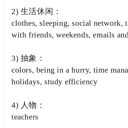
2) 生活休闲：
clothes, sleeping, social network, 
with friends, weekends, emails and
3) 抽象：
colors, being in a hurry, time man
holidays, study efficiency
4) 人物：
teachers