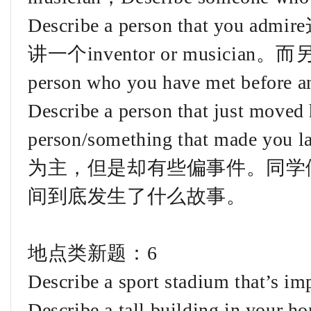
Describe a person that 
讲一个inventor or musician
person who you have met before 
Describe a person that just move
person/something that ma
为主，但是却有些偏事件。同学
间到底发生了什么故事。
地点类新题：6
Describe a sport stadium that’s imp
Describe a tall building in your h