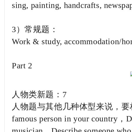
sing, painting, handcrafts, newspa
3）常规题：
Work & study, accommodation/h
Part 2
人物类新题：7
人物题与其他几种体型来说，要相对好
famous person in your country，Des
musician，Describe someone who h