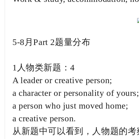
5-8月Part 2题量分布
1人物类新题：4
A leader or creative person;
a character or personality of yours
a person who just moved home;
a creative person.
从新题中可以看到，人物题的考