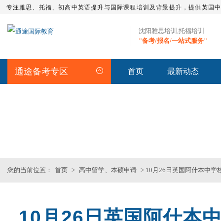
专注雅思、托福、初高中英语提升与国际课程培训及背景提升，提供英国
沈阳雅思培训,托福培训
"备考/报名/一站式服务"
通途备考专区
首页
最新动态
留学资讯
>>沈阳专业雅思_托福_SAT_留
您的当前位置：
首页
>
高中留学、本硕申请
> 10月26日英国阿什本中
10月26日英国阿什本
雅思全程班
沈阳SAT精