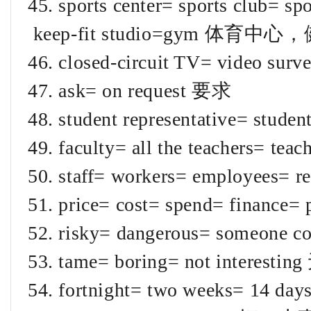
45. sports center= sports club= sp
keep-fit studio=gym 体育中
46. closed-circuit TV= video sur
47. ask= on request 要求
48. student representative= stu
49. faculty= all the teachers= t
50. staff= workers= employees= 
51. price= cost= spend= finan
52. risky= dangerous= someone 
53. tame= boring= not interesti
54. fortnight= two weeks= 14 d