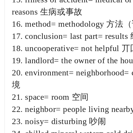
reasons 生病或事故
16. method= methodology 方
17. conclusion= last part= result
18. uncooperative= not helpful
19. landlord= the owner of the h
20. environment= neighborhood
境
21. space= room 空间
22. neighbor= people living nea
23. noisy= disturbing 吵闹