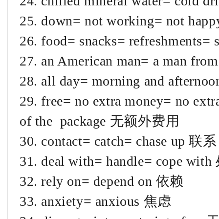
24. chilled mineral water= 
25. down= not working= not h
26. food= snacks= refreshment
27. an American man= a man f
28. all day= morning and aftern
29. free= no extra money= no extra
of the package 无额外费用
30. contact= catch= chase up 联系
31. deal with= handle= cope wit
32. rely on= depend on 依赖
33. anxiety= anxious 焦虑