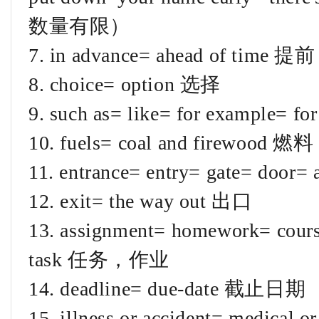
数量有限）
7. in advance= ahead of time 提前
8. choice= option 选择
9. such as= like= for example= f
10. fuels= coal and firew
11. entrance= entry= gate= door
12. exit= the way out 出口
13. assignment= homework= cour
task 任务，作业
14. deadline= due-date 截止日期
15. illness or accident= medic