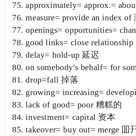
75. approximately= approx.= ab
76. measure= provide an ind
77. openings= opportunities= 
78. good links= close relatio
79. delay= hold-up 延迟
80. on somebody's behalf= fo
81. drop=fall 掉落
82. growing= increasing= devel
83. lack of good= poor 糟糕的
84. investment= capital 资本
85. takeover= buy out= merge 吅