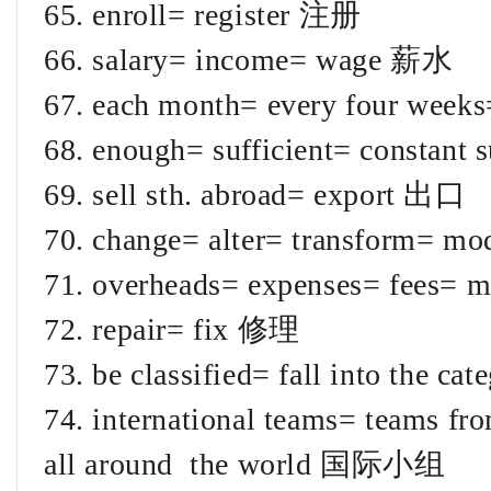
65. enroll= register 注册
66. salary= income= wage 薪水
67. each month= every four we
68. enough= sufficient= constan
69. sell sth. abroad= export 出口
70. change= alter= transform= mo
71. overheads= expenses= fees=
72. repair= fix 修理
73. be classified= fall into the c
74. international teams= teams fro
all around the world 国际小组