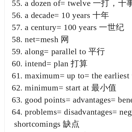
55. a dozen of= twelve 一打，
56. a decade= 10 years 十年
57. a century= 100 years 一世纪
58. net=mesh 网
59. along= parallel to 平行
60. intend= plan 打算
61. maximum= up to= the ear
62. minimum= start at 最小值
63. good points= advantages= ben
64. problems= disadvantages= neg
shortcomings 缺点