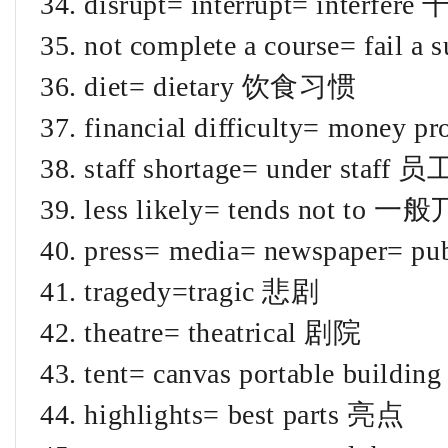
34. disrupt= interrupt= interfere
35. not complete a course= fail a
36. diet= dietary 饮食习惯
37. financial difficulty= mone
38. staff shortage= under staff
39. less likely= tends not to 
40. press= media= newspaper= 
41. tragedy=tragic 悲剧
42. theatre= theatrical 剧院
43. tent= canvas portable buildi
44. highlights= best parts 亮点